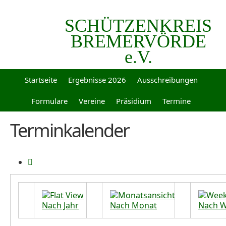
SCHÜTZENKREIS
BREMERVÖRDE
e.V.
Startseite
Ergebnisse 2026
Ausschreibungen
Formulare
Vereine
Präsidium
Termine
Terminkalender
Nach Jahr
Nach Monat
Nach 